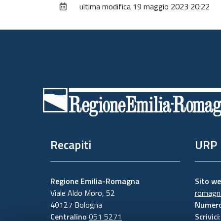
ultima modifica
19 maggio 2023 20:22
Piè
di
pagina
Recapiti
URP
Regione Emilia-Romagna
Sito w
Viale Aldo Moro, 52
romagna
40127 Bologna
Numero
Centralino
051 5271
Scrivici