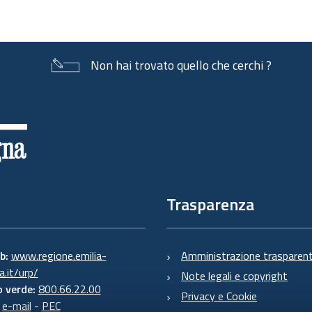
Non hai trovato quello che cerchi ?
Trasparenza
eb:
www.regione.emilia-
Amministrazione trasparen
.it/urp/
Note legali e copyright
 verde:
800.66.22.00
Privacy e Cookie
:
e-mail
-
PEC