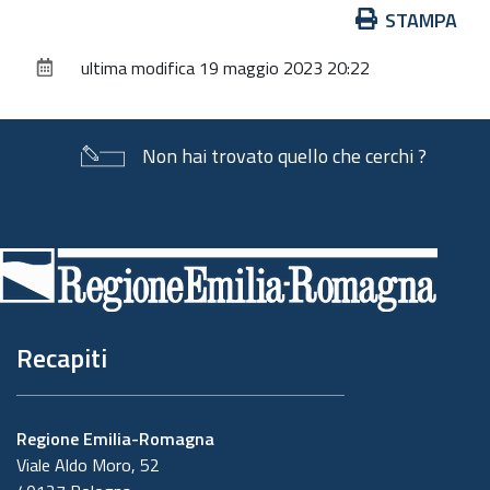
Azioni
STAMPA
sul
ultima modifica
19 maggio 2023 20:22
documento
Non hai trovato quello che cerchi ?
Piè
di
pagina
Recapiti
Regione Emilia-Romagna
Viale Aldo Moro, 52