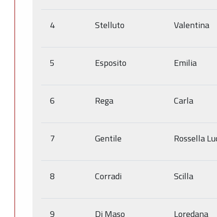
4
Stelluto
Valentina
5
Esposito
Emilia
6
Rega
Carla
7
Gentile
Rossella Luc
8
Corradi
Scilla
9
Di Maso
Loredana