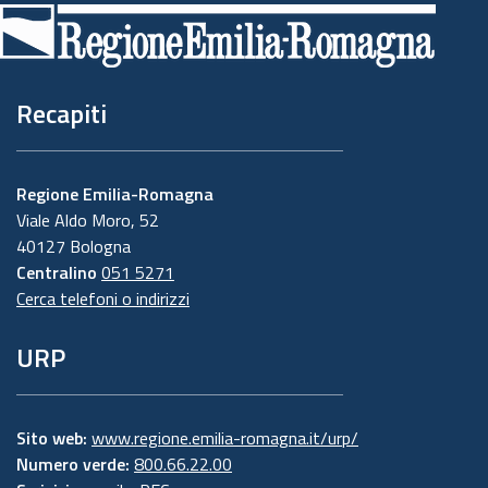
di
pagina
Recapiti
Regione Emilia-Romagna
Viale Aldo Moro, 52
40127 Bologna
Centralino
051 5271
Cerca telefoni o indirizzi
URP
Sito web:
www.regione.emilia-romagna.it/urp/
Numero verde:
800.66.22.00