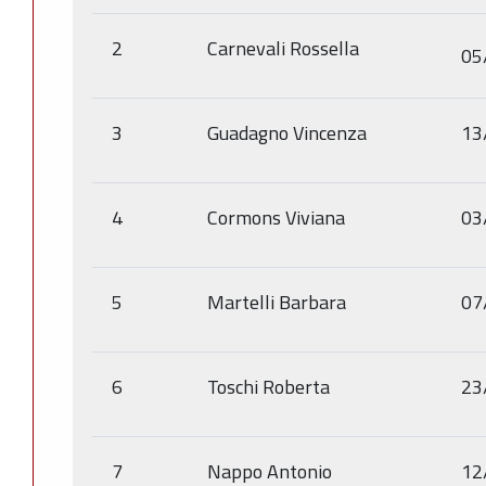
2
Carnevali Rossella
05
3
Guadagno Vincenza
13
4
Cormons Viviana
03
5
Martelli Barbara
07
6
Toschi Roberta
23
7
Nappo Antonio
12