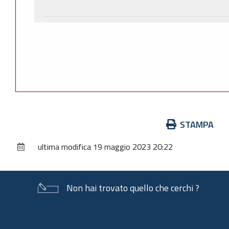
Azioni
STAMPA
sul
ultima modifica
19 maggio 2023 20:22
documento
Non hai trovato quello che cerchi ?
Piè