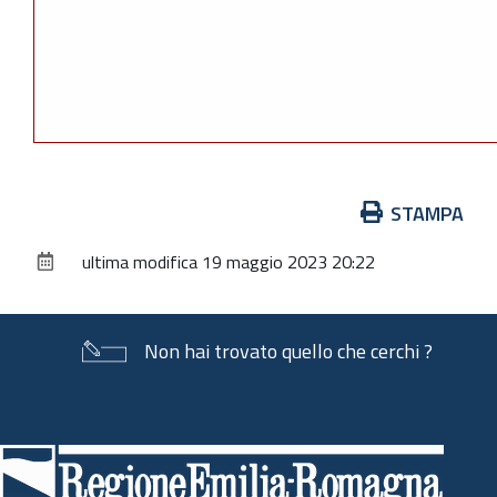
Azioni
STAMPA
sul
ultima modifica
19 maggio 2023 20:22
documento
Non hai trovato quello che cerchi ?
Piè
di
pagina