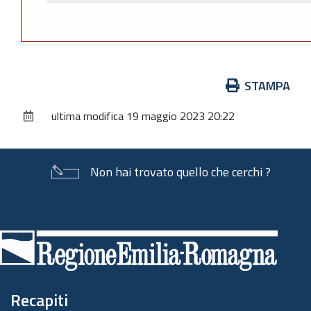
Azioni
STAMPA
sul
ultima modifica
19 maggio 2023 20:22
documento
Non hai trovato quello che cerchi ?
Piè
di
pagina
Recapiti