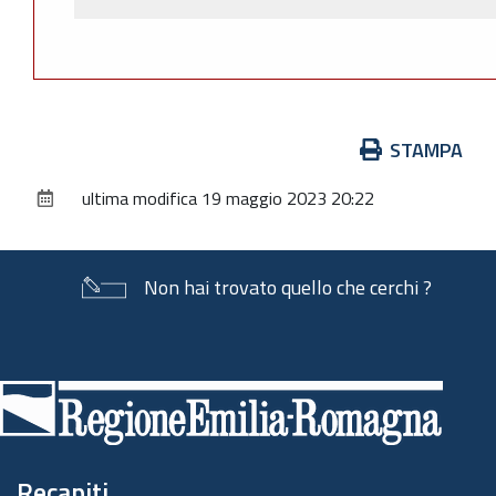
Azioni
STAMPA
sul
ultima modifica
19 maggio 2023 20:22
documento
Non hai trovato quello che cerchi ?
Piè
di
pagina
Recapiti