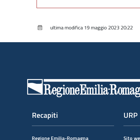
ultima modifica
19 maggio 2023 20:22
Piè
di
pagina
Recapiti
URP
Regione Emilia-Romagna
Sito w