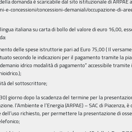
ella domanda è scaricabile dal sito istituzionale di ARPAE a
oni-e-concessioni/concessioni-demaniali/occupazione-di-ar
ngua italiana su carta di bollo del valore di euro 16,00, ess
da:
mento delle spese istruttorie pari ad Euro 75,00 ( Il versame
ttuato secondo le indicazioni per il pagamento tramite la 
demanio idrico modalità di pagamento” accessibile tramite il
idrico.);
tà del sottoscrittore;
(30) giorno dopo la scadenza del termine per la presentazio
nzione. l’Ambiente e l’Energia (ARPAE) – SAC di Piacenza, è
dell’uso richiesto, per permettere la presentazione di osserv
lefonico;