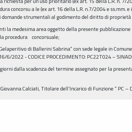
richiesta per un uso prioritario (ex art. 15 della L.R. n. 7/2
ra concorsu a le (ex art. 16 della L.R. n.7/2004 e ss.mm. e i
i domande strumentali al godimento del diritto di proprietà o 
ti la medesima area oggetto della presente pubblicazione 
lla procedura concorsuale;
“Gelaperitivo di Ballerini Sabrina” con sede legale in Comun
 del 16/6/2022 - CODICE PROCEDIMENTO: PC22T024 – SIN
 giorni dalla scadenza del termine assegnato per la presen
iovanna Calciati, Titolare dell’Incarico di Funzione “ PC – 