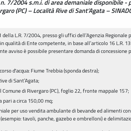
. n. 7/2004 s.m.i. di area demaniale disponibile -
rgaro (PC) – Località Rive di Sant’Agata – SINA
11 della L.R. 7/2004, presso gli uffici dell’Agenzia Regionale
in qualità di Ente competente, in base all’articolo 16 L.R. 13
ente avviso è possibile presentare domanda di concessione p
corso d'acqua: Fiume Trebbia (sponda destra);
ive di Sant’Agata;
del Comune di Rivergaro (PC), foglio 22, fronte mappale 157;
a pari a circa 150,00 mq;
iale per uso vendita ambulante di bevande ed alimenti con
 (esempio: tavoli, panche, gazebo e ombrelloni) e delimitazion