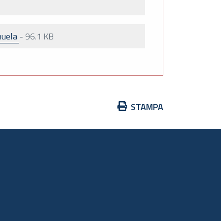
nuela
-
96.1 KB
Azioni
STAMPA
sul
documento