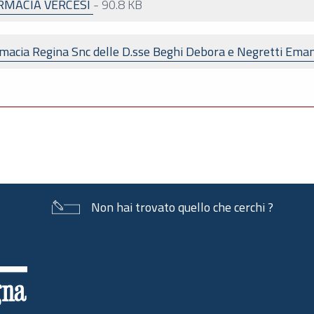
FARMACIA VERCESI
-
90.8 KB
rmacia Regina Snc delle D.sse Beghi Debora e Negretti Ema
Non hai trovato quello che cerchi ?