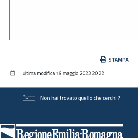
Azioni
STAMPA
sul
ultima modifica
19 maggio 2023 20:22
documento
Non hai trovato quello che cerchi ?
Piè
di
pagina