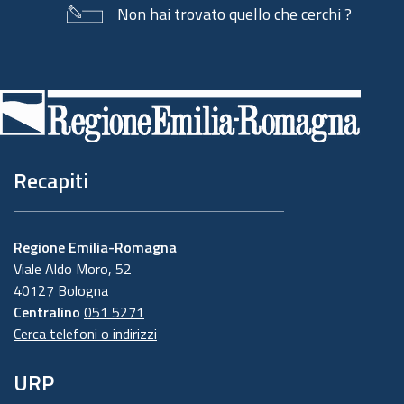
Non hai trovato quello che cerchi ?
Piè
di
pagina
Recapiti
Regione Emilia-Romagna
Viale Aldo Moro, 52
40127 Bologna
Centralino
051 5271
Cerca telefoni o indirizzi
URP