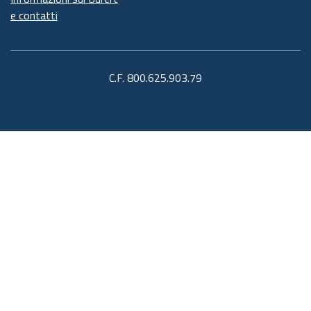
e contatti
C.F. 800.625.903.79