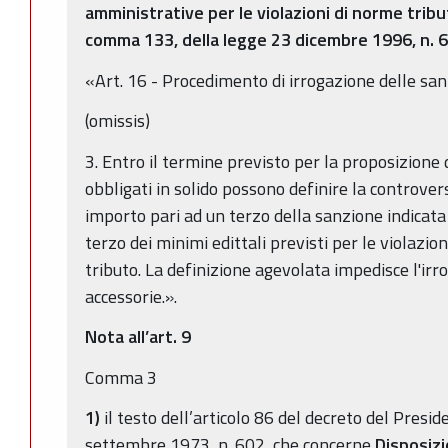
amministrative per le violazioni di norme tribut
comma 133, della legge 23 dicembre 1996, n. 
«Art. 16 - Procedimento di irrogazione delle san
(omissis)
3. Entro il termine previsto per la proposizione de
obbligati in solido possono definire la controver
importo pari ad un terzo della sanzione indicat
terzo dei minimi edittali previsti per le violazion
tributo. La definizione agevolata impedisce l'irr
accessorie.».
Nota all’art. 9
Comma 3
1)
il testo dell’articolo 86 del decreto del Presi
settembre 1973, n. 602, che concerne
Disposizi