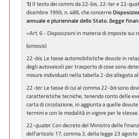
1)
Il testo dei commi da 22-bis, 22-ter e 22-quate
dicembre 1999, n. 488, che concerne
Disposizion
annuale e pluriennale dello Stato. (legge finan
«Art. 6 - Disposizioni in materia di imposte sui re
(omissis)
22
-bis
. Le tasse automobilistiche dovute in rela
degli autoveicoli per trasporto di cose sono det
misure individuati nella tabella 2
-bis
allegata al
22
-ter
. Le tasse di cui al comma 22
-bis
sono dovu
caratteristiche tecniche, tenendo conto delle eve
carta di circolazione, in aggiunta a quelle dovute
termini e con le modalità in vigore per le stesse.
22
-quater
. Con decreto del Ministro delle finan
dell'articolo 17, comma 3, della legge 23 agosto 