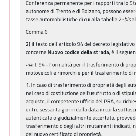
Conferenza permanente per i rapporti tra lo Stat
autonome di Trento e di Bolzano, possono essere
tasse automobilistiche di cui alla tabella 2
-bis
al
Comma 6
2)
il testo dell’articolo 94 del decreto legislativ
concerne
Nuovo codice della strada
, è il seguen
«Art. 94 - Formalità per il trasferimento di propr
motoveicoli e rimorchi e per il trasferimento di r
1. In caso di trasferimento di proprietà degli aut
nel caso di costituzione dell'usufrutto o di stipul
acquisto, il competente ufficio del PRA, su richi
entro sessanta giorni dalla data in cui la sottosc
autenticata o giudizialmente accertata, provvede
trasferimento o degli altri mutamenti indicati, n
del nuovo certificato di proprietà.