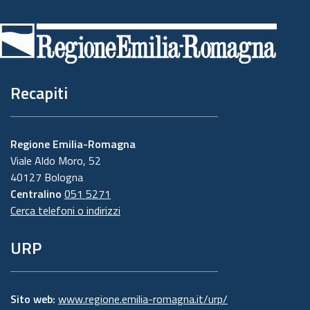
Piè
di
pagina
Recapiti
Regione Emilia-Romagna
Viale Aldo Moro, 52
40127 Bologna
Centralino
051 5271
Cerca telefoni o indirizzi
URP
Sito web:
www.regione.emilia-romagna.it/urp/