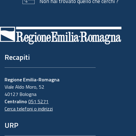
Non hai trovato quello che cerchi ?
Piè
di
pagina
Recapiti
Regione Emilia-Romagna
Viale Aldo Moro, 52
40127 Bologna
Centralino
051 5271
Cerca telefoni o indirizzi
URP