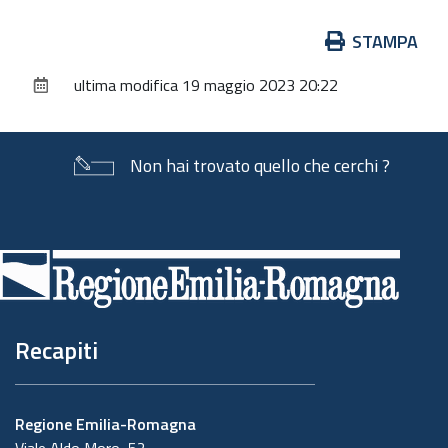
Azioni
STAMPA
sul
ultima modifica
19 maggio 2023 20:22
documento
Non hai trovato quello che cerchi ?
Piè
di
pagina
Recapiti
Regione Emilia-Romagna