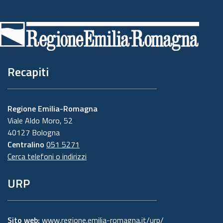
Piè
di
pagina
Recapiti
Regione Emilia-Romagna
Viale Aldo Moro, 52
40127 Bologna
Centralino
051 5271
Cerca telefoni o indirizzi
URP
Sito web:
www.regione.emilia-romagna.it/urp/