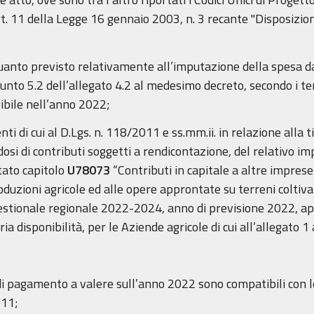
art. 11 della Legge 16 gennaio 2003, n. 3 recante "Disposizio
quanto previsto relativamente all’imputazione della spesa da
punto 5.2 dell’allegato 4.2 al medesimo decreto, secondo i ter
gibile nell’anno 2022;
nti di cui al D.Lgs. n. 118/2011 e ss.mm.ii. in relazione alla t
dosi di contributi soggetti a rendicontazione, del relativo 
tato capitolo
U78073
“Contributi in capitale a altre impres
oduzioni agricole ed alle opere approntate su terreni coltivat
 gestionale regionale 2022-2024, anno di previsione 2022, a
 disponibilità, per le Aziende agricole di cui all’allegato 1
 di pagamento a valere sull’anno 2022 sono compatibili con le 
011;