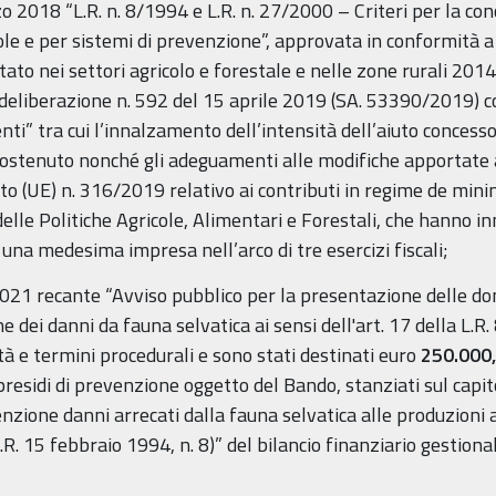
o 2018 “L.R. n. 8/1994 e L.R. n. 27/2000 – Criteri per la con
cole e per sistemi di prevenzione”, approvata in conformità 
 Stato nei settori agricolo e forestale e nelle zone rurali 
deliberazione n. 592 del 15 aprile 2019 (SA. 53390/2019) co
ti” tra cui l’innalzamento dell’intensità dell’aiuto concesso 
sostenuto nonché gli adeguamenti alle modifiche apportate 
to (UE) n. 316/2019 relativo ai contributi in regime de mini
lle Politiche Agricole, Alimentari e Forestali, che hanno in
 una medesima impresa nell’arco di tre esercizi fiscali;
2021 recante “Avviso pubblico per la presentazione delle do
ne dei danni da fauna selvatica ai sensi dell'art. 17 della L.
lità e termini procedurali e sono stati destinati euro
250.000
presidi di prevenzione oggetto del Bando, stanziati sul capi
nzione danni arrecati dalla fauna selvatica alle produzioni 
7 L.R. 15 febbraio 1994, n. 8)” del bilancio finanziario gesti