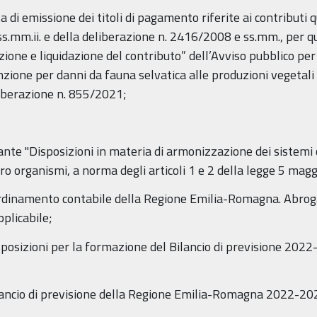
sta di emissione dei titoli di pagamento riferite ai contributi
e ss.mm.ii. e della deliberazione n. 2416/2008 e ss.mm., per
one e liquidazione del contributo” dell’Avviso pubblico per l
enzione per danni da fauna selvatica alle produzioni vegetali 
liberazione n. 855/2021;
cante "Disposizioni in materia di armonizzazione dei sistemi c
loro organismi, a norma degli articoli 1 e 2 della legge 5 maggi
rdinamento contabile della Regione Emilia-Romagna. Abrogaz
plicabile;
sposizioni per la formazione del Bilancio di previsione 2022
ilancio di previsione della Regione Emilia-Romagna 2022-20