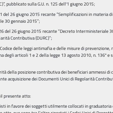
)”, pubblicato sulla G.U. n. 125 dell'1 giugno 2015;
 61 del 26 giugno 2015 recante “Semplificazioni in materia d
ale 30 gennaio 2015”;
126 del 26 giugno 2015 recante “Decreto Interministeriale 
arità Contributiva (DURC)”;
"Codice delle leggi antimafia e delle misure di prevenzione,
degli articoli 1 e 2 della legge 13 agosto 2010, n. 136" e ss
rità della posizione contributiva dei beneficiari ammessi di c
te acquisizione dei Documenti Unici di Regolarità Contributi
il presente atto:
isti in favore dei soggetti utilmente collocati in graduatoria 
 atto, ove sono tra l’altro riportati i Codici Unici di Proge