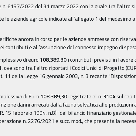
 n. 6157/2022 del 31 marzo 2022 con la quale tra l’altro si
tte le aziende agricole indicate all’allegato 1 del medesimo a
verifiche ancora in corso per le aziende ammesse con riserva 
 dei contributi e all’assunzione del connesso impegno di spes
mplessivo di euro
108.389,30
i contributi previsti in favore 
1, ove sono tra l’altro riportati i Codici Unici di Progetto (
art. 11 della Legge 16 gennaio 2003, n. 3 recante "Disposizio
mplessiva di Euro
108.389,30
registrata al n.
3104
sul capi
nzione danni arrecati dalla fauna selvatica alle produzioni 
 L.R. 15 febbraio 1994, n.8)” del bilancio finanziario gestion
erazione n. 2276/2021 e succ. mod., che presenta la necessa