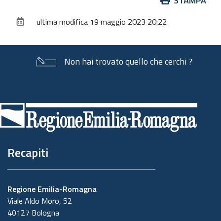
STAMPA
sul
ultima modifica
19 maggio 2023 20:22
documento
Non hai trovato quello che cerchi ?
Piè
di
pagina
Recapiti
Regione Emilia-Romagna
Viale Aldo Moro, 52
40127 Bologna