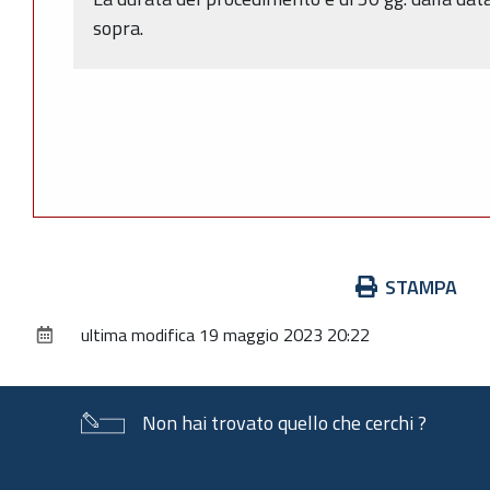
sopra.
Azioni
STAMPA
sul
ultima modifica
19 maggio 2023 20:22
documento
Non hai trovato quello che cerchi ?
Piè