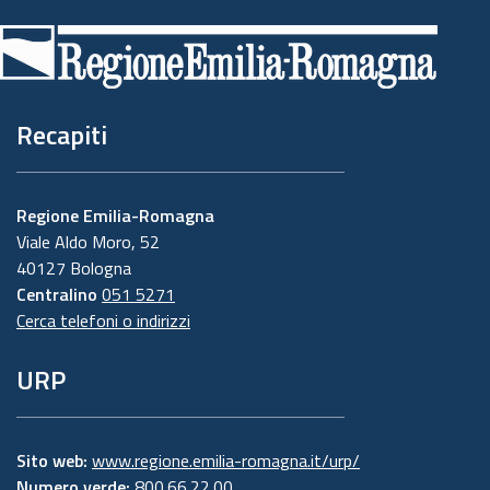
di
pagina
Recapiti
Regione Emilia-Romagna
Viale Aldo Moro, 52
40127 Bologna
Centralino
051 5271
Cerca telefoni o indirizzi
URP
Sito web:
www.regione.emilia-romagna.it/urp/
Numero verde:
800.66.22.00