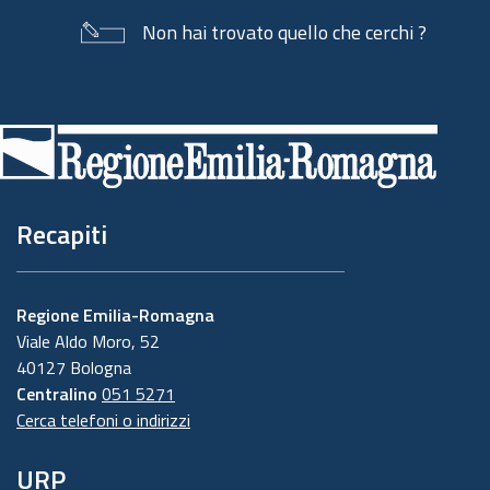
Non hai trovato quello che cerchi ?
Piè
di
pagina
Recapiti
Regione Emilia-Romagna
Viale Aldo Moro, 52
40127 Bologna
Centralino
051 5271
Cerca telefoni o indirizzi
URP