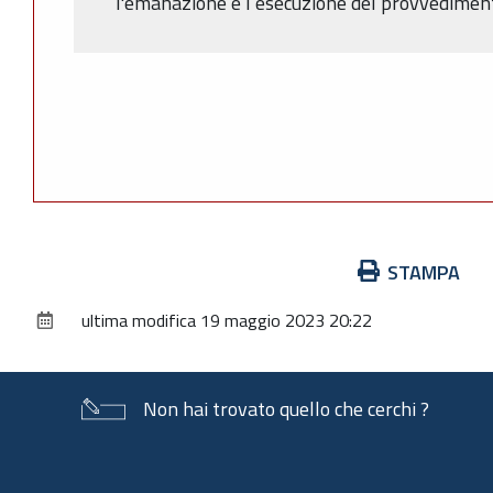
l'emanazione e l’esecuzione del provvediment
Azioni
STAMPA
sul
ultima modifica
19 maggio 2023 20:22
documento
Non hai trovato quello che cerchi ?
Piè