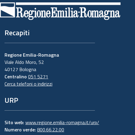
di
pagina
Recapiti
Regione Emilia-Romagna
Viale Aldo Moro, 52
40127 Bologna
Centralino
051 5271
Cerca telefoni o indirizzi
URP
Sito web:
www.regione.emilia-romagna.it/urp/
Numero verde:
800.66.22.00