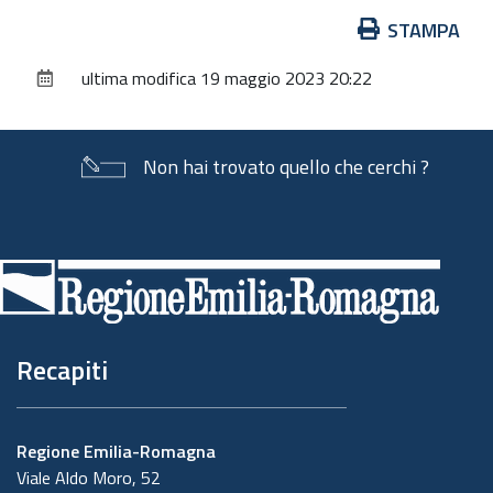
Azioni
STAMPA
sul
ultima modifica
19 maggio 2023 20:22
documento
Non hai trovato quello che cerchi ?
Piè
di
pagina
Recapiti
Regione Emilia-Romagna
Viale Aldo Moro, 52