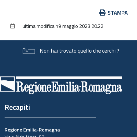
Azioni
STAMPA
sul
ultima modifica
19 maggio 2023 20:22
documento
Non hai trovato quello che cerchi ?
Piè
di
pagina
Recapiti
Regione Emilia-Romagna