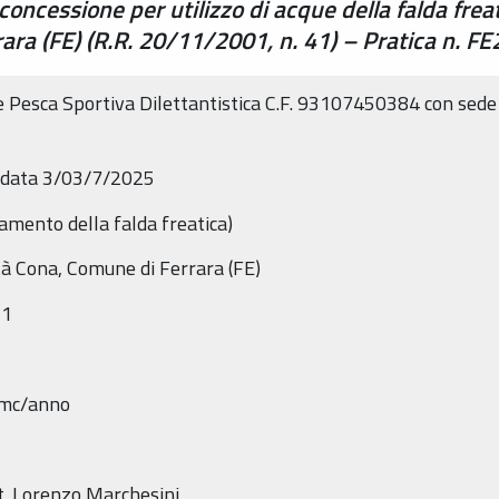
concessione per utilizzo di acque della falda frea
rara (FE) (R.R. 20/11/2001, n. 41) – Pratica n. 
 Pesca Sportiva Dilettantistica C.F. 93107450384 con sede l
n data 3/03/7/2025
ramento della falda freatica)
ità Cona, Comune di Ferrara (FE)
21
1 mc/anno
t. Lorenzo Marchesini