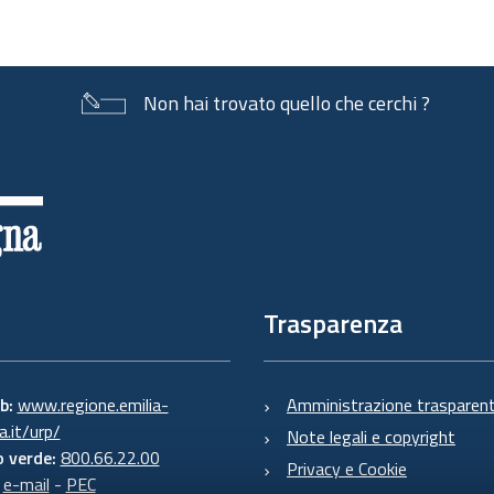
Non hai trovato quello che cerchi ?
Trasparenza
eb:
www.regione.emilia-
Amministrazione trasparen
.it/urp/
Note legali e copyright
 verde:
800.66.22.00
Privacy e Cookie
:
e-mail
-
PEC