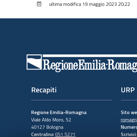
ultima modifica
19 maggio 2023 20:22
Piè
di
pagina
Recapiti
URP
Regione Emilia-Romagna
Sito w
Viale Aldo Moro, 52
romagna
40127 Bologna
Numero
Centralino
051 5271
Scrivici