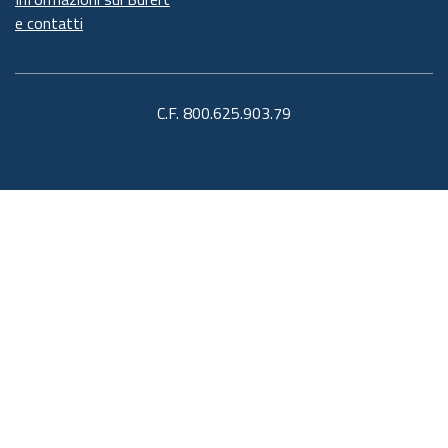
e contatti
C.F. 800.625.903.79