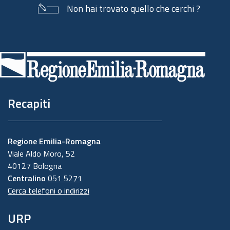
Non hai trovato quello che cerchi ?
Piè
di
pagina
Recapiti
Regione Emilia-Romagna
Viale Aldo Moro, 52
40127 Bologna
Centralino
051 5271
Cerca telefoni o indirizzi
URP