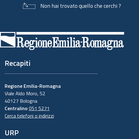
Non hai trovato quello che cerchi ?
Piè
di
pagina
Recapiti
Regione Emilia-Romagna
Viale Aldo Moro, 52
40127 Bologna
Centralino
051 5271
Cerca telefoni o indirizzi
URP