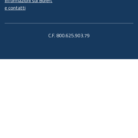
Informazioni sul Burert
e contatti
C.F. 800.625.903.79