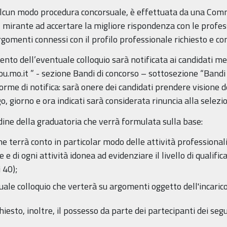
n alcun modo procedura concorsuale, è effettuata da una Co
 mirante ad accertare la migliore rispondenza con le profess
gomenti connessi con il profilo professionale richiesto e con
mento dell’eventuale colloquio sarà notificata ai candidati m
u.mo.it ” - sezione Bandi di concorso – sottosezione “Bandi i
orme di notifica: sarà onere dei candidati prendere visione 
, giorno e ora indicati sarà considerata rinuncia alla selezi
rdine della graduatoria che verrà formulata sulla base:
e terrà conto in particolar modo delle attività professionali 
e e di ogni attività idonea ad evidenziare il livello di qualifi
 40);
ale colloquio che verterà su argomenti oggetto dell'incarico
iesto, inoltre, il possesso da parte dei partecipanti dei segue