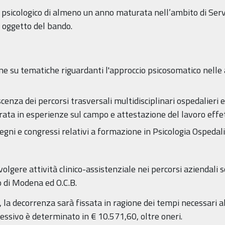
sicologico di almeno un anno maturata nell’ambito di Servizi
e oggetto del bando.
ione su tematiche riguardanti l'approccio psicosomatico nell
a dei percorsi trasversali multidisciplinari ospedalieri e d
rata in esperienze sul campo e attestazione del lavoro effe
egni e congressi relativi a formazione in Psicologia Ospedal
olgere attività clinico-assistenziale nei percorsi aziendali s
co di Modena ed O.C.B.
, la decorrenza sarà fissata in ragione dei tempi necessari 
essivo è determinato in € 10.571,60, oltre oneri.