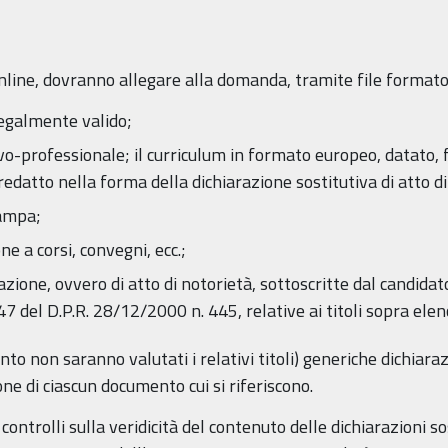
nline, dovranno allegare alla domanda, tramite file formato pd
egalmente valido;
vo-professionale; il curriculum in formato europeo, datato
edatto nella forma della dichiarazione sostitutiva di atto di
tampa;
ne a corsi, convegni, ecc.;
cazione, ovvero di atto di notorietà, sottoscritte dal candidat
47 del D.P.R. 28/12/2000 n. 445, relative ai titoli sopra elenc
o non saranno valutati i relativi titoli) generiche dichiaraz
ne di ciascun documento cui si riferiscono.
ntrolli sulla veridicità del contenuto delle dichiarazioni sos