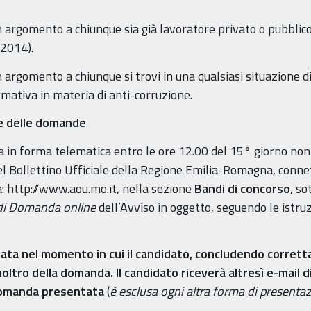
n argomento a chiunque sia già lavoratore privato o pubblico 
/2014).
 argomento a chiunque si trovi in una qualsiasi situazione di 
rmativa in materia di anti-corruzione.
ne delle domande
n forma telematica entro le ore 12.00 del 15° giorno non f
l Bollettino Ufficiale della Regione Emilia-Romagna, connet
: http://www.aou.mo.it, nella sezione
Bandi di concorso,
sot
i Domanda online
dell’Avviso in oggetto, seguendo le istruz
ta nel momento in cui il candidato, concludendo corretta
oltro della domanda. Il candidato riceverà altresì e-mail d
 domanda presentata
(
è esclusa ogni altra forma di presenta