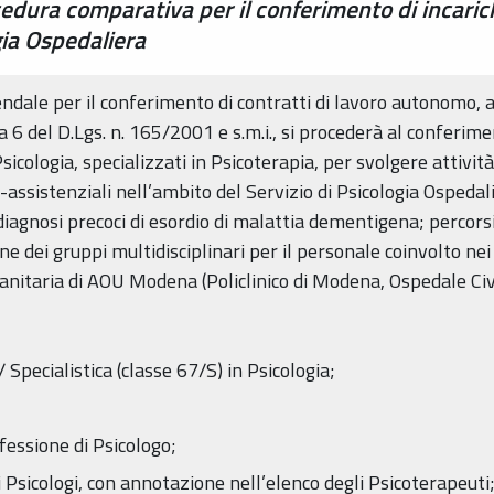
edura comparativa per il conferimento di incarichi
gia Ospedaliera
ndale per il conferimento di contratti di lavoro autonomo, 
 6 del D.Lgs. n. 165/2001 e s.m.i., si procederà al conferimen
Psicologia, specializzati in Psicoterapia, per svolgere attività
-assistenziali nell’ambito del Servizio di Psicologia Ospedali
e diagnosi precoci di esordio di malattia dementigena; percors
 dei gruppi multidisciplinari per il personale coinvolto nei 
Sanitaria di AOU Modena (Policlinico di Modena, Ospedale Civ
Specialistica (classe 67/S) in Psicologia;
ofessione di Psicologo;
li Psicologi, con annotazione nell’elenco degli Psicoterapeuti