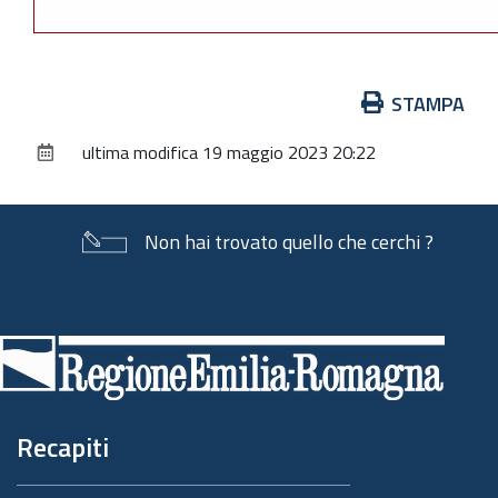
Azioni
STAMPA
sul
ultima modifica
19 maggio 2023 20:22
documento
Non hai trovato quello che cerchi ?
Piè
di
pagina
Recapiti