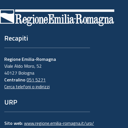
di
pagina
Recapiti
Regione Emilia-Romagna
Viale Aldo Moro, 52
40127 Bologna
Centralino
051 5271
Cerca telefoni o indirizzi
URP
Sito web:
www.regione.emilia-romagna.it/urp/