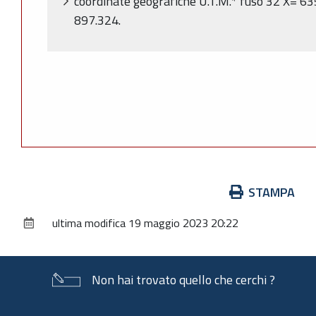
coordinate geografiche U.T.M.* fuso 32 X= 63
897.324.
Azioni
STAMPA
sul
ultima modifica
19 maggio 2023 20:22
documento
Non hai trovato quello che cerchi ?
Piè