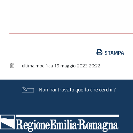
Azioni
STAMPA
sul
ultima modifica
19 maggio 2023 20:22
documento
Non hai trovato quello che cerchi ?
Piè
di
pagina