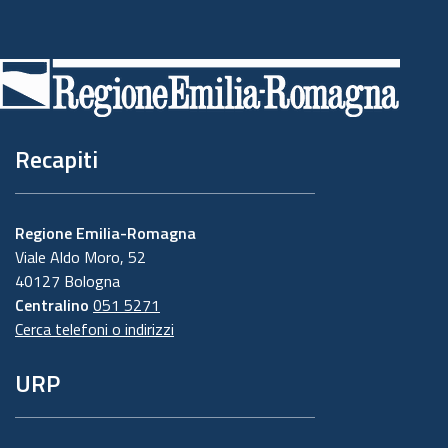
Piè
di
pagina
Recapiti
Regione Emilia-Romagna
Viale Aldo Moro, 52
40127 Bologna
Centralino
051 5271
Cerca telefoni o indirizzi
URP