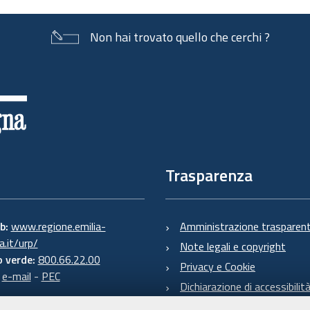
Non hai trovato quello che cerchi ?
Trasparenza
eb:
www.regione.emilia-
Amministrazione trasparen
.it/urp/
Note legali e copyright
 verde:
800.66.22.00
Privacy e Cookie
:
e-mail
-
PEC
Dichiarazione di accessibilit