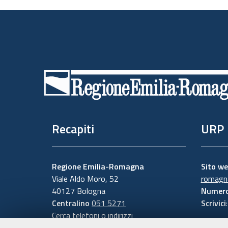
Piè
di
pagina
Recapiti
URP
Regione Emilia-Romagna
Sito w
Viale Aldo Moro, 52
romagna
40127 Bologna
Numero
Centralino
051 5271
Scrivici
Cerca telefoni o indirizzi