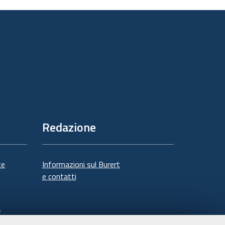
sul
documento
Redazione
te
Informazioni sul Burert
e contatti
à