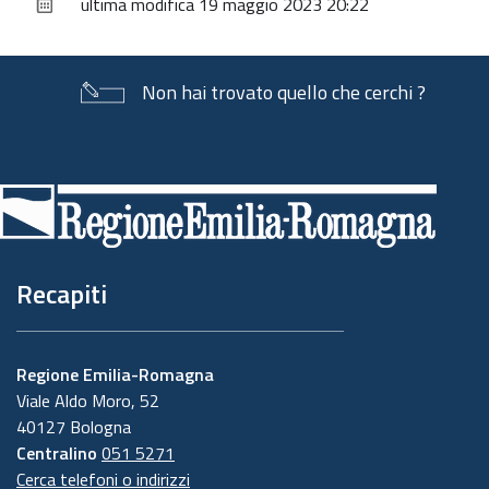
ultima modifica
19 maggio 2023 20:22
documento
Non hai trovato quello che cerchi ?
Piè
di
pagina
Recapiti
Regione Emilia-Romagna
Viale Aldo Moro, 52
40127 Bologna
Centralino
051 5271
Cerca telefoni o indirizzi