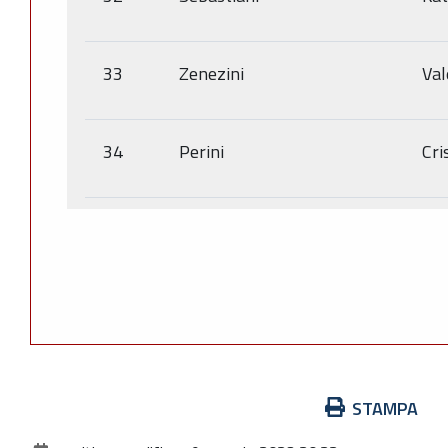
33
Zenezini
Val
34
Perini
Cri
Azioni
STAMPA
sul