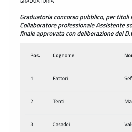
GRADUATORIA
Graduatoria concorso pubblico, per titoli 
Collaboratore professionale Assistente so
finale approvata con deliberazione del D
Pos.
Cognome
No
1
Fattori
Sef
2
Tenti
Ma
3
Casadei
Val