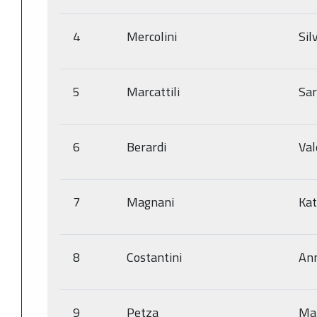
4
Mercolini
Sil
5
Marcattili
Sa
6
Berardi
Val
7
Magnani
Kat
8
Costantini
An
9
Petza
Mar