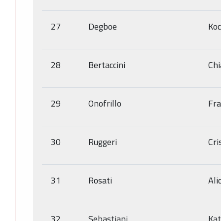
27
Degboe
Koc
28
Bertaccini
Chi
29
Onofrillo
Fra
30
Ruggeri
Cri
31
Rosati
Ali
32
Sebastiani
Kat