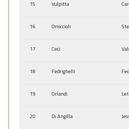
15
Vulpitta
Cam
16
Omiccioli
Ste
17
Ceci
Val
18
Fedrighelli
Fed
19
Orlandi
Let
20
Di Angilla
Jes