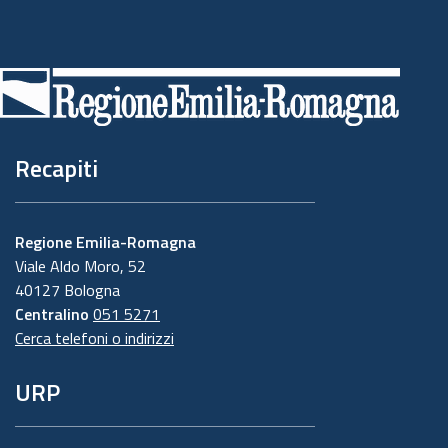
Piè
di
pagina
Recapiti
Regione Emilia-Romagna
Viale Aldo Moro, 52
40127 Bologna
Centralino
051 5271
Cerca telefoni o indirizzi
URP