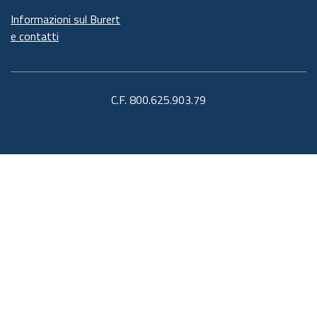
Informazioni sul Burert
e contatti
C.F. 800.625.903.79