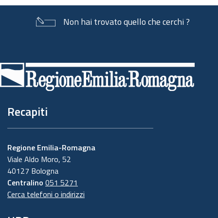
Non hai trovato quello che cerchi ?
Piè
di
pagina
Recapiti
Regione Emilia-Romagna
Viale Aldo Moro, 52
40127 Bologna
Centralino
051 5271
Cerca telefoni o indirizzi