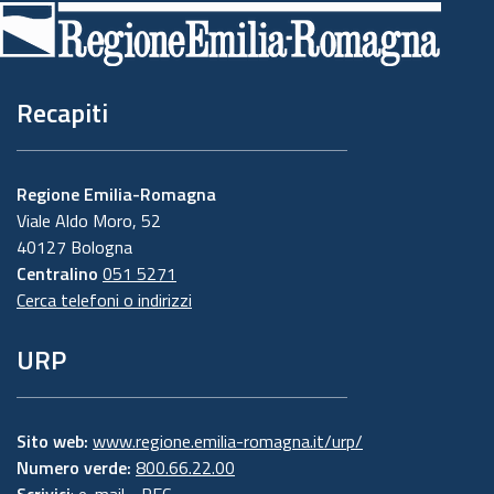
di
pagina
Recapiti
Regione Emilia-Romagna
Viale Aldo Moro, 52
40127 Bologna
Centralino
051 5271
Cerca telefoni o indirizzi
URP
Sito web:
www.regione.emilia-romagna.it/urp/
Numero verde:
800.66.22.00
Scrivici
:
e-mail
-
PEC