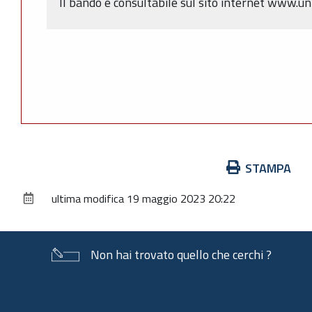
Il bando è consultabile sul sito internet www.uni
Azioni
STAMPA
sul
ultima modifica
19 maggio 2023 20:22
documento
Non hai trovato quello che cerchi ?
Piè