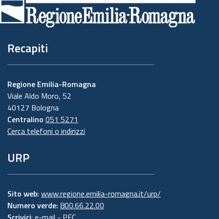
di
pagina
Recapiti
Regione Emilia-Romagna
Viale Aldo Moro, 52
40127 Bologna
Centralino
051 5271
Cerca telefoni o indirizzi
URP
Sito web:
www.regione.emilia-romagna.it/urp/
Numero verde:
800.66.22.00
Scrivici
:
e-mail
-
PEC