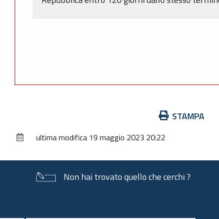
Azioni
STAMPA
sul
ultima modifica
19 maggio 2023 20:22
documento
Non hai trovato quello che cerchi ?
Piè