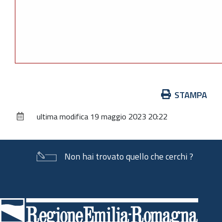
Azioni
STAMPA
sul
ultima modifica
19 maggio 2023 20:22
documento
Non hai trovato quello che cerchi ?
Piè
di
pagina