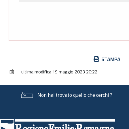
Azioni
STAMPA
sul
ultima modifica
19 maggio 2023 20:22
documento
Non hai trovato quello che cerchi ?
Piè
di