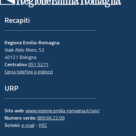
pagina
Recapiti
Regione Emilia-Romagna
Viale Aldo Moro, 52
40127 Bologna
Centralino
051 5271
Cerca telefoni o indirizzi
URP
Sito web:
www.regione.emilia-romagna.it/urp/
Numero verde:
800.66.22.00
Scrivici
:
e-mail
-
PEC