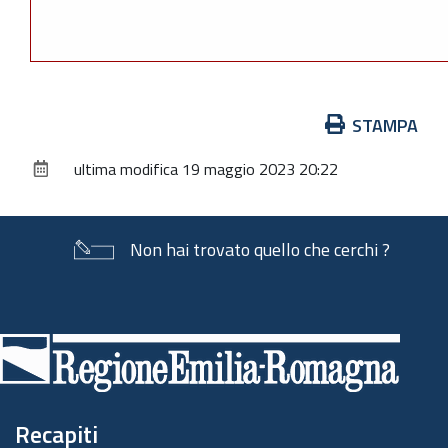
Azioni
STAMPA
sul
ultima modifica
19 maggio 2023 20:22
documento
Non hai trovato quello che cerchi ?
Piè
di
pagina
Recapiti