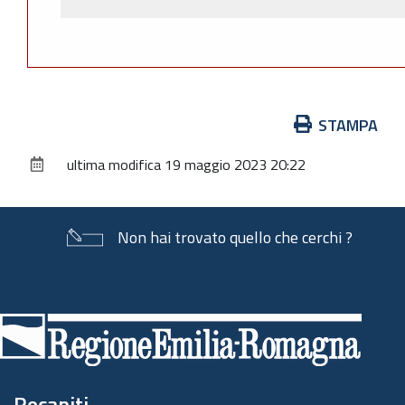
Azioni
STAMPA
sul
ultima modifica
19 maggio 2023 20:22
documento
Non hai trovato quello che cerchi ?
Piè
di
pagina
Recapiti