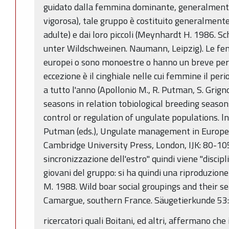
guidato dalla femmina dominante, generalmente 
vigorosa), tale gruppo è costituito generalmente
adulte) e dai loro piccoli (Meynhardt H. 1986.
unter Wildschweinen. Naumann, Leipzig). Le femm
europei o sono monoestre o hanno un breve perio
eccezione è il cinghiale nelle cui femmine il peri
a tutto l'anno (Apollonio M., R. Putman, S. Grign
seasons in relation tobiological breeding season
control or regulation of ungulate populations. l
Putman (eds.), Ungulate management in Europe:
Cambridge University Press, London, IJK: 80-105
sincronizzazione dell'estro" quindi viene "discip
giovani del gruppo: si ha quindi una riproduzione
M. 1988. Wild boar social groupings and their s
Camargue, southern France. Säugetierkunde 53
ricercatori quali Boitani, ed altri, affermano che