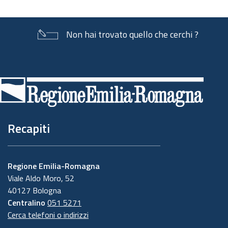
Non hai trovato quello che cerchi ?
Piè
di
pagina
Recapiti
Regione Emilia-Romagna
Viale Aldo Moro, 52
40127 Bologna
Centralino
051 5271
Cerca telefoni o indirizzi