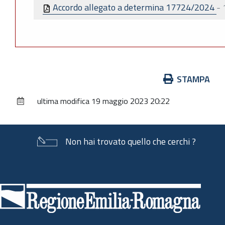
Accordo allegato a determina 17724/2024
-
Azioni
STAMPA
sul
ultima modifica
19 maggio 2023 20:22
documento
Non hai trovato quello che cerchi ?
Piè
di
pagina