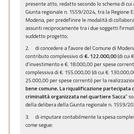
presente atto, redatto secondo lo schema di cui a
Giunta regionale n. 1559/2024, tra la Regione 
Modena, per predefinire le modalità di collabora
assunti reciprocamente tra i due soggetti firmat
suddetto progetto;
2. di concedere a favore del Comune di Modena
contributo complessivo di
€. 122.000,00
(di cui
d’investimento e €. 18.000,00 per spese correnti
complessiva di €. 155.000,00 (di cui €. 130.000,
25.000,00 per spese correnti) per la realizzazio
bene comune. La riqualificazione partecipata d
criminalità organizzata nel quartiere Sacca
” s
della delibera della Giunta regionale n. 1559/2
3. di imputare contabilmente la spesa compless
come segue: