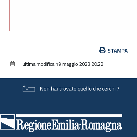
Azioni
STAMPA
sul
ultima modifica
19 maggio 2023 20:22
documento
Non hai trovato quello che cerchi ?
Piè
di
pagina