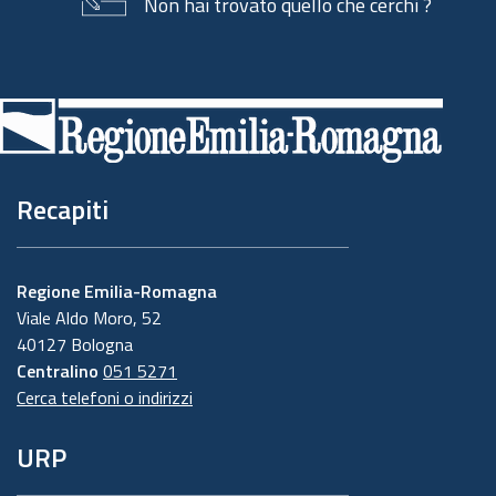
Non hai trovato quello che cerchi ?
Piè
di
pagina
Recapiti
Regione Emilia-Romagna
Viale Aldo Moro, 52
40127 Bologna
Centralino
051 5271
Cerca telefoni o indirizzi
URP