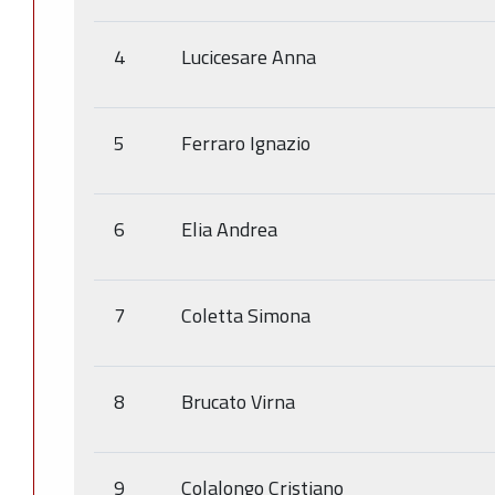
4
Lucicesare Anna
5
Ferraro Ignazio
6
Elia Andrea
7
Coletta Simona
8
Brucato Virna
9
Colalongo Cristiano