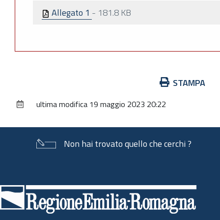
Allegato 1
-
181.8 KB
Azioni
STAMPA
sul
ultima modifica
19 maggio 2023 20:22
documento
Non hai trovato quello che cerchi ?
Piè
di
pagina