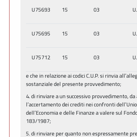
U75693
15
03
U
U75695
15
03
U
U75712
15
03
U
e che in relazione ai codici C.U.P. si rinvia all’al
sostanziale del presente provvedimento;
4. di rinviare a un successivo provvedimento, da
l’accertamento dei crediti nei confronti dell’Un
dell’Economia e delle Finanze a valere sul Fondo
183/1987;
5. di rinviare per quanto non espressamente pr