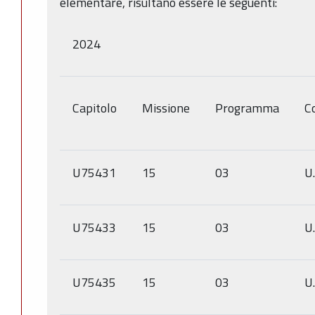
elementare, risultano essere le seguenti:
2024
Capitolo
Missione
Programma
Co
U75431
15
03
U
U75433
15
03
U
U75435
15
03
U