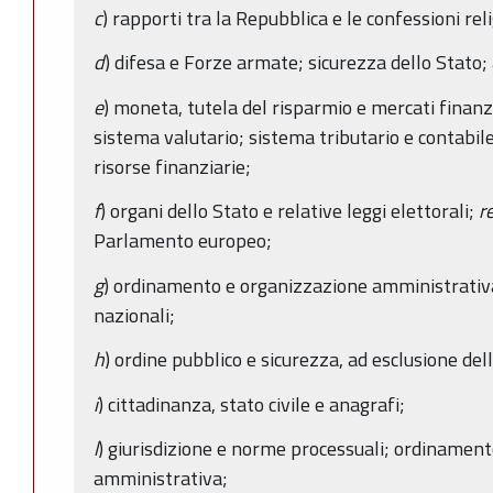
c
) rapporti tra la Repubblica e le confessioni rel
d
) difesa e Forze armate; sicurezza dello Stato; 
e
) moneta, tutela del risparmio e mercati finanz
sistema valutario; sistema tributario e contabil
risorse finanziarie;
f
) organi dello Stato e relative leggi elettorali;
r
Parlamento europeo;
g
) ordinamento e organizzazione amministrativa 
nazionali;
h
) ordine pubblico e sicurezza, ad esclusione del
i
) cittadinanza, stato civile e anagrafi;
l
) giurisdizione e norme processuali; ordinamento
amministrativa;