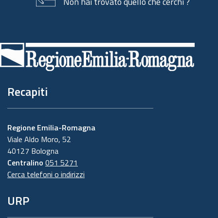
Non hai trovato quello che cerchi ?
Piè
di
pagina
Recapiti
Regione Emilia-Romagna
Viale Aldo Moro, 52
40127 Bologna
Centralino
051 5271
Cerca telefoni o indirizzi
URP