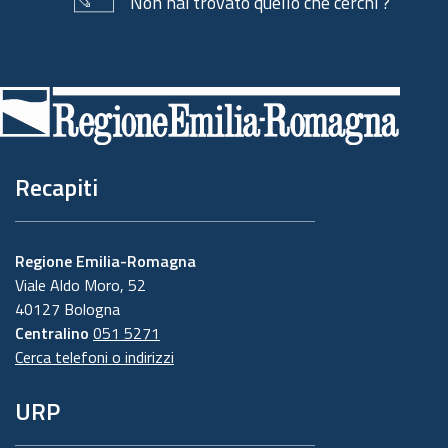
Non hai trovato quello che cerchi ?
Piè
di
pagina
Recapiti
Regione Emilia-Romagna
Viale Aldo Moro, 52
40127 Bologna
Centralino
051 5271
Cerca telefoni o indirizzi
URP