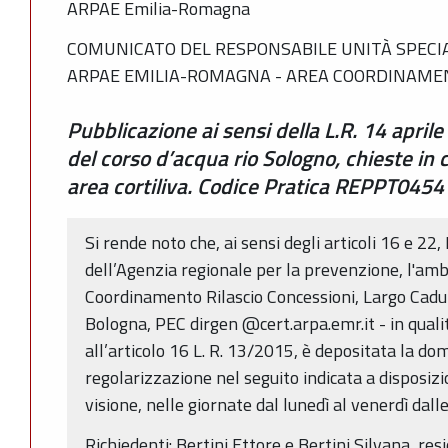
ARPAE Emilia-Romagna
COMUNICATO DEL RESPONSABILE UNITÀ SPECI
ARPAE EMILIA-ROMAGNA - AREA COORDINAMEN
Pubblicazione ai sensi della L.R. 14 april
del corso d’acqua rio Sologno, chieste in 
area cortiliva. Codice Pratica REPPT0454
Si rende noto che, ai sensi degli articoli 16 e 22,
dell’Agenzia regionale per la prevenzione, l'amb
Coordinamento Rilascio Concessioni, Largo Cadut
Bologna, PEC dirgen @cert.arpa.emr.it - in qual
all’articolo 16 L. R. 13/2015, è depositata la do
regolarizzazione nel seguito indicata a disposiz
visione, nelle giornate dal lunedì al venerdì dall
Richiedenti: Bertini Ettore e Bertini Silvana, resi