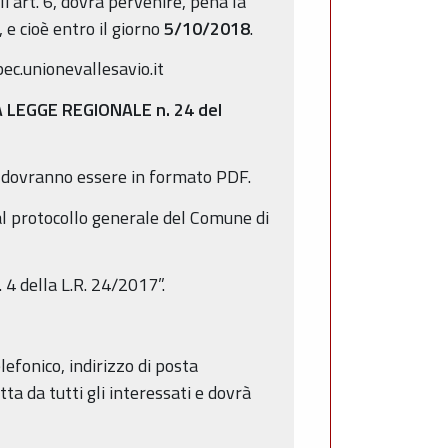
'art. 6, dovrà pervenire, pena la
e cioè entro il giorno
5/10/2018
.
ec.unionevallesavio.it
 LEGGE REGIONALE n. 24 del
ti dovranno essere in formato PDF.
al protocollo generale del Comune di
 4 della L.R. 24/2017”.
lefonico, indirizzo di posta
ta da tutti gli interessati e dovrà