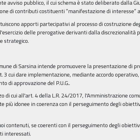
nte avviso pubblico, il cui schema è stato deliberato dalla G
ne di contributi costituenti “manifestazione di interesse” ai
tuiscono apporti partecipativi al processo di costruzione degl
l'esercizio delle prerogative derivanti dalla discrezionalità p
e strategico.
mune di Sarsina intende promuovere la presentazione di propo
 art. 3 cui dare implementazione, mediante accordo operativo,
nto di approvazione del P.U.G..
izzo di cui all'art. 4 della L.R. 24/2017, l'Amministrazione c
te più idonee in coerenza con il perseguimento degli obiettivi
i contenuti, se coerenti con il perseguimento degli obiettiv
i interessati.