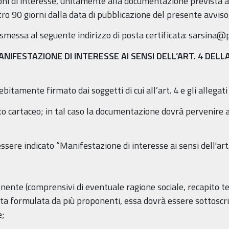
ni di interesse, unitamente alla documentazione prevista all
o 90 giorni dalla data di pubblicazione del presente avviso, 
essa al seguente indirizzo di posta certificata: sarsina@p
ANIFESTAZIONE DI INTERESSE AI SENSI DELL’ART. 4 DELLA
itamente firmato dai soggetti di cui all’art. 4 e gli allega
to cartaceo; in tal caso la documentazione dovrà pervenire 
ssere indicato “Manifestazione di interesse ai sensi dell'art.
onente (comprensivi di eventuale ragione sociale, recapito te
sta formulata da più proponenti, essa dovrà essere sottoscrit
e;