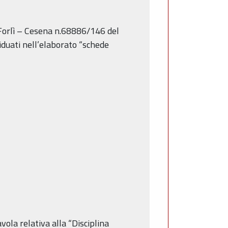
i Forlì – Cesena n.68886/146 del
iduati nell’elaborato “schede
vola relativa alla “Disciplina