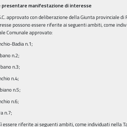
bile presentare manifestazione di interesse
.S.C. approvato con deliberazione della Giunta provinciale d
resse possono essere riferite ai seguenti ambiti, come indiv
rale Comunale approvato:
chio-Badia n.1;
bano n.2;
rbano n.3;
chio n.4;
biano n.5;
chio n.6;
a n.7;
essere riferite ai seguenti ambiti, come individuati nella Ta