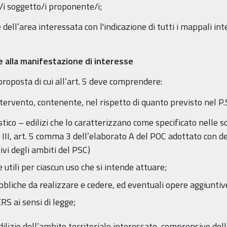
l/i soggetto/i proponente/i;
dell’area interessata con l'indicazione di tutti i mappali inte
e alla manifestazione di interesse
roposta di cui all’art. 5 deve comprendere:
ntervento, contenente, nel rispetto di quanto previsto nel P.S
stico – edilizi che lo caratterizzano come specificato nelle 
III, art. 5 comma 3 dell’elaborato A del POC adottato con del
vi degli ambiti del PSC)
e utili per ciascun uso che si intende attuare;
ubbliche da realizzare e cedere, ed eventuali opere aggiuntiv
ERS ai sensi di legge;
lizio dell’ambito territoriale interessato, comprensivo delle