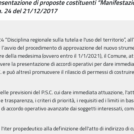
resentazione di proposte costituenti “Manifestazio
e n. 24 del 21/12/2017
Disciplina regionale sulla tutela e l'uso del territorio”, all’
l‘avvio del procedimento di approvazione del nuovo strument
gore della medesima (ovvero entro il 1/1/2021), il Comune, at
vere la presentazione di accordi operativi per dare immedia
. e può altresì promuovere il rilascio di permessi di costrui
lle previsioni del P.S.C. cui dare immediata attuazione, l'atto
e trasparenza, i criteri di priorità, i requisiti ed i limiti in 
di accordo operativo avanzate dai soggetti interessati, come 
iter propedeutico alla definizione dell'atto di indirizzo di cu