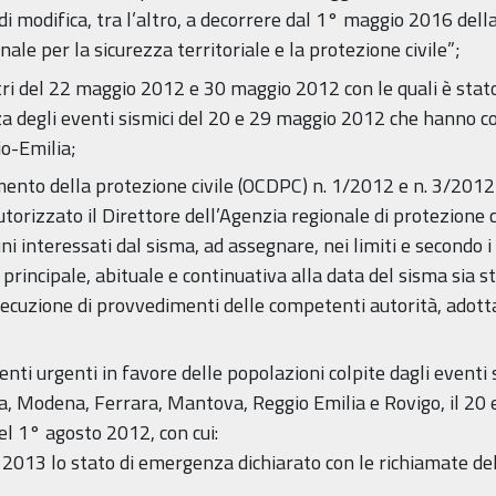
i modifica, tra l’altro, a decorrere dal 1° maggio 2016 del
nale per la sicurezza territoriale e la protezione civile”;
stri del 22 maggio 2012 e 30 maggio 2012 con le quali è stato
degli eventi sismici del 20 e 29 maggio 2012 che hanno colpi
o-Emilia;
ento della protezione civile (OCDPC) n. 1/2012 e n. 3/2012 e
torizzato il Direttore dell’Agenzia regionale di protezione
ni interessati dal sisma, ad assegnare, nei limiti e secondo i
e principale, abituale e continuativa alla data del sisma sia st
cuzione di provvedimenti delle competenti autorità, adottati
venti urgenti in favore delle popolazioni colpite dagli eventi
na, Modena, Ferrara, Mantova, Reggio Emilia e Rovigo, il 20 
el 1° agosto 2012, con cui:
2013 lo stato di emergenza dichiarato con le richiamate deli