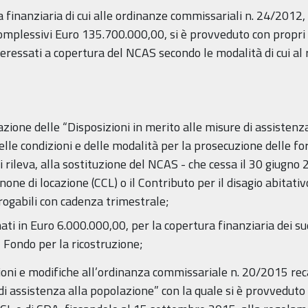
a finanziaria di cui alle ordinanze commissariali n. 24/2012,
lessivi Euro 135.700.000,00, si è provveduto con propri at
ressati a copertura del NCAS secondo le modalità di cui al
ione delle “Disposizioni in merito alle misure di assistenza
delle condizioni e delle modalità per la prosecuzione delle f
i rileva, alla sostituzione del NCAS - che cessa il 30 giugno 
canone di locazione (CCL) o il Contributo per il disagio abita
rogabili con cadenza trimestrale;
imati in Euro 6.000.000,00, per la copertura finanziaria dei s
l Fondo per la ricostruzione;
ioni e modifiche all’ordinanza commissariale n. 20/2015 re
 di assistenza alla popolazione” con la quale si è provveduto