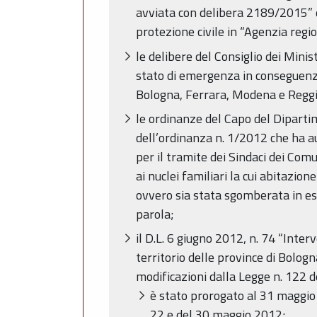
avviata con delibera 2189/2015” d
protezione civile in “Agenzia regio
le delibere del Consiglio dei Mini
stato di emergenza in conseguenza 
Bologna, Ferrara, Modena e Reggi
le ordinanze del Capo del Dipartim
dell’ordinanza n. 1/2012 che ha au
per il tramite dei Sindaci dei Comu
ai nuclei familiari la cui abitazion
ovvero sia stata sgomberata in ese
parola;
il D.L. 6 giugno 2012, n. 74 “Inter
territorio delle province di Bolog
modificazioni dalla Legge n. 122 d
è stato prorogato al 31 maggio 
22 e del 30 maggio 2012;