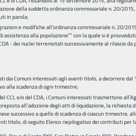
L e di CDA, fissandolo al 15 settembre 2015, alla regolame
icazione della suddetta ordinanza commissariale n. 20/2015, 
ti in parola;
grazioni e modifiche all’ordinanza commissariale n. 20/201
di assistenza alla popolazione”” con la quale si è provveduto
 CDA - dei nuclei terremotati successivamente al rilascio da 
ti dai Comuni interessati agli aventi titolo, a decorrere dal
vo alla scadenza di ogni trimestre;
a del CCL e/o del CDA, i Comuni interessati trasmettono all’A
 preposta all’adozione degli atti di liquidazione, la richiesta 
mese successivo a quello di scadenza di ciascun trimestre, al
enti titolo, di seguito Elenco riepilogativo dei contributi pe