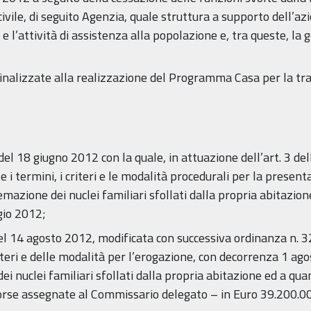
ivile, di seguito Agenzia, quale struttura a supporto dell’az
 e l’attività di assistenza alla popolazione e, tra queste, la 
inalizzate alla realizzazione del Programma Casa per la tran
el 18 giugno 2012 con la quale, in attuazione dell’art. 3 de
te i termini, i criteri e le modalità procedurali per la prese
emazione dei nuclei familiari sfollati dalla propria abitazio
gio 2012;
l 14 agosto 2012, modificata con successiva ordinanza n. 32
iteri e delle modalità per l’erogazione, con decorrenza 1 a
 nuclei familiari sfollati dalla propria abitazione ed a quan
risorse assegnate al Commissario delegato – in Euro 39.200.0